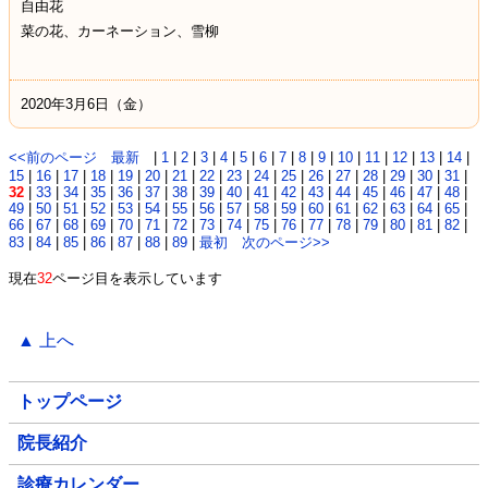
自由花
菜の花、カーネーション、雪柳
2020年3月6日（金）
<<前のページ
最新
|
1
|
2
|
3
|
4
|
5
|
6
|
7
|
8
|
9
|
10
|
11
|
12
|
13
|
14
|
15
|
16
|
17
|
18
|
19
|
20
|
21
|
22
|
23
|
24
|
25
|
26
|
27
|
28
|
29
|
30
|
31
|
32
|
33
|
34
|
35
|
36
|
37
|
38
|
39
|
40
|
41
|
42
|
43
|
44
|
45
|
46
|
47
|
48
|
49
|
50
|
51
|
52
|
53
|
54
|
55
|
56
|
57
|
58
|
59
|
60
|
61
|
62
|
63
|
64
|
65
|
66
|
67
|
68
|
69
|
70
|
71
|
72
|
73
|
74
|
75
|
76
|
77
|
78
|
79
|
80
|
81
|
82
|
83
|
84
|
85
|
86
|
87
|
88
|
89
|
最初
次のページ>>
現在
32
ページ目を表示しています
▲ 上へ
トップページ
院長紹介
診療カレンダー