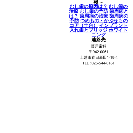
報 …
むし歯の原因は？
むし歯の
治療
むし歯の予防
歯周病と
は？
歯周病の治療
歯周病の
予防
つめもの・かぶせもの
コア（土台）
インプラント
入れ歯とブリッジ
ホワイト
ニング
連絡先
藤戸歯科
〒942-0061
上越市春日新田1-19-4
TEL : 025-544-6161