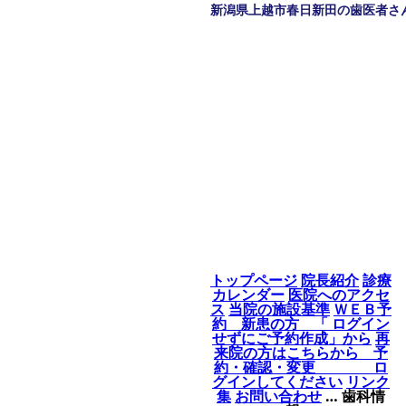
新潟県上越市春日新田の歯医者さ
トップページ
院長紹介
診療
カレンダー
医院へのアクセ
ス
当院の施設基準
ＷＥＢ予
約 新患の方 「 ログイン
せずにご予約作成」から
再
来院の方はこちらから 予
約・確認・変更 ロ
グインしてください
リンク
集
お問い合わせ
… 歯科情