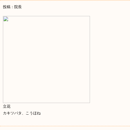
投稿：院長
立花
カキツバタ、こうほね